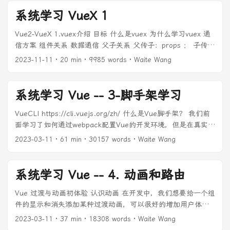
chunk.choices[0].delta: continue delta =
会使你的应用暴露出一些安全漏洞。 而如果使用 Pinia，即使
系统学习 VueX 1
chunk.choices[0].delta # 处理思考过程 if hasattr(delta,
在小型单页应用中，你也可以获得如下功能： ...
'reasoning_content') and delta.reasoning_content:
Vue2-VueX 1.vuex介绍 目标 什么是vuex 为什么学习vuex 通
reasoning_text = delta.reasoning_content
信方案 组件关系 数据通信 父子关系 父传子：props ； 子传
print(reasoning_text, end='', flush=True)
父：$emit 非父子关系 vuex (一种组件通信方案) vuex是什么
2023-11-11
· 20 min · 9985 words · Waite Wang
reasoning_content += reasoning_text yield
Vuex 是一个专为 Vue.js 应用程序开发的状态管理模式。它采
f"__r__{reasoning_text}".encode('utf-8', errors='ignore') #
用集中式存储管理数据，以相应的规则保证状态以一种可预测
处理回复内容 elif hasattr(delta, 'content') and
的方式发生变化 ...
系统学习 Vue -- 3-脚手架学习
delta.content: if not is_answering: print("\n" + "=" * 20 +
"完整回复" + "=" * 20 + "\n") is_answering = True
VueCLI https://cli.vuejs.org/zh/ 什么是Vue脚手架？ 我们前
content_text = delta.content print(content_text, end='',
面学习了如何通过webpack配置Vue的开发环境，但是在真实开
flush=True) answer_content += content_text yield
发中我们不可能每一个项目从头来完成 所有的webpack配置，
2023-03-11
· 61 min · 30157 words · Waite Wang
f"__a__{content_text}".encode('utf-8', errors='ignore')
这样显示开发的效率会大大的降低； 所以在真实开发中，我们
except UnicodeEncodeError as e: print(f"Encoding error:
通常会使用脚手架来创建一个项目，Vue的项目我们使用的就是
{e}") continue except Exception as e: print(f"Error
Vue的脚手架； 脚手架其实是建筑工程中的一个概念，在我们
系统学习 Vue -- 4. 动画和路由
processing chunk: {e}") yield f"__a__处理响应时发生错误:
软件工程中也会将一些帮助我们搭建项目的工具称之为脚手
{str(e)}".encode('utf-8', errors='ignore') except Exception
架； 我们可以通过CLI选择项目的配置和创建出我们的项目；
Vue 过渡与动画初体验 认识动画 在开发中，我们想要给一个组
as e: print(f"Stream processing error: {e}") yield f"__a__处
Vue CLI已经内置了webpack相关的配置，我们不需要从零来配
件的显示和消失添加某种过渡动画，可以很好的增加用户体
理流式响应时发生错误: {str(e)}".encode('utf-8',
置； Vue CLI 是一个基于 Vue.js 进行快速开发的完整系统，
验： React框架本身并没有提供任何动画相关的API，所以在
2023-03-11
· 37 min · 18308 words · Waite Wang
errors='ignore') def get_ai_service(provider="huoshan"):
提供： ...
React中使用过渡动画我们需要使用一个第三方库 react-