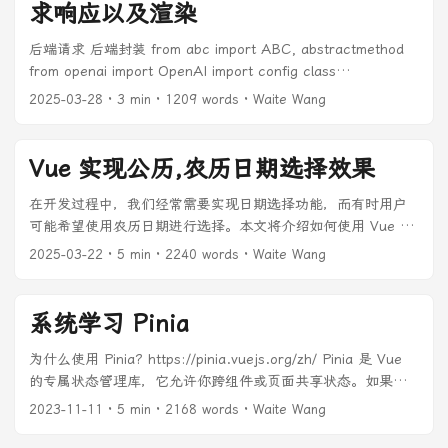
求响应以及渲染
后端请求 后端封装 from abc import ABC, abstractmethod
from openai import OpenAI import config class
BaseAIService(ABC): """AI服务的抽象基类"""
2025-03-28
· 3 min · 1209 words · Waite Wang
@abstractmethod def get_stream_completion(self,
messages): """获取流式响应""" pass @abstractmethod async
def process_stream_response(self, response): """处理流式
Vue 实现公历,农历日期选择效果
响应""" pass class HuoShanAIService(BaseAIService): """火
山引擎 AI 服务实现""" def __init__(self): self.config =
在开发过程中，我们经常需要实现日期选择功能，而有时用户
config.HUO_SHAN_COMPLETION_CONFIG self.client =
可能希望使用农历日期进行选择。本文将介绍如何使用 Vue 实
OpenAI( api_key=self.config["api_key"],
现一个支持公历和农历选择的日期选择器。 ...
2025-03-22
· 5 min · 2240 words · Waite Wang
base_url=self.config["base_url"] ) def
get_stream_completion(self, messages): """获取流式响应"""
return self.client.chat.completions.create(
系统学习 Pinia
model=self.config["fast_llm"], messages=messages,
temperature=0.3, top_p=1, max_tokens=8192,
为什么使用 Pinia? https://pinia.vuejs.org/zh/ Pinia 是 Vue
stream=True ) async def process_stream_response(self,
的专属状态管理库，它允许你跨组件或页面共享状态。如果你
response): """处理流式响应""" reasoning_content = ""
熟悉组合式 API 的话，你可能会认为可以通过一行简单的
2023-11-11
· 5 min · 2168 words · Waite Wang
answer_content = "" is_answering = False try: for chunk in
export const state = reactive({}) 来共享一个全局状态。对于
response: try: if not chunk.choices or not
单页应用来说确实可以，但如果应用在服务器端渲染，这可能