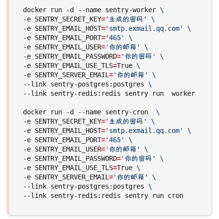
docker run -d --name sentry-worker 
-e 
SENTRY_SECRET_KEY
=
'生成的密码'
-e 
SENTRY_EMAIL_HOST
=
'smtp.exmail.qq.com'
-e 
SENTRY_EMAIL_PORT
=
'465'
-e 
SENTRY_EMAIL_USER
=
'你的邮箱'
-e 
SENTRY_EMAIL_PASSWORD
=
'你的密码'
-e 
SENTRY_EMAIL_USE_TLS
=
True 
-e 
SENTRY_SERVER_EMAIL
=
'你的邮箱'
--link sentry-postgres:postgres 
docker run -d --name sentry-cron  
-e 
SENTRY_SECRET_KEY
=
'生成的密码'
-e 
SENTRY_EMAIL_HOST
=
'smtp.exmail.qq.com'
-e 
SENTRY_EMAIL_PORT
=
'465'
-e 
SENTRY_EMAIL_USER
=
'你的邮箱'
-e 
SENTRY_EMAIL_PASSWORD
=
'你的密码'
-e 
SENTRY_EMAIL_USE_TLS
=
True 
-e 
SENTRY_SERVER_EMAIL
=
'你的邮箱'
--link sentry-postgres:postgres 