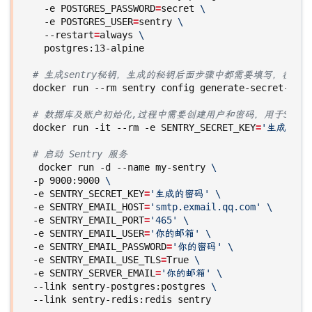
  -e 
POSTGRES_PASSWORD
=
secret 
  -e 
POSTGRES_USER
=
sentry 
  --restart
=
always 
# 生成sentry秘钥，生成的秘钥后面步骤中都需要填写，很重要
# 数据库及账户初始化,过程中需要创建用户和密码，用于Sent
docker run -it --rm -e 
SENTRY_SECRET_KEY
=
'生成的密
# 启动 Sentry 服务
 docker run -d --name my-sentry 
-p 9000:9000 
-e 
SENTRY_SECRET_KEY
=
'生成的密码'
-e 
SENTRY_EMAIL_HOST
=
'smtp.exmail.qq.com'
-e 
SENTRY_EMAIL_PORT
=
'465'
-e 
SENTRY_EMAIL_USER
=
'你的邮箱'
-e 
SENTRY_EMAIL_PASSWORD
=
'你的密码'
-e 
SENTRY_EMAIL_USE_TLS
=
True 
-e 
SENTRY_SERVER_EMAIL
=
'你的邮箱'
--link sentry-postgres:postgres 