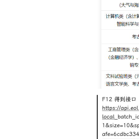
F12 得到接口
https://api.eo
local
_batch_i
1&size=10&sp
afe=6cdbc33