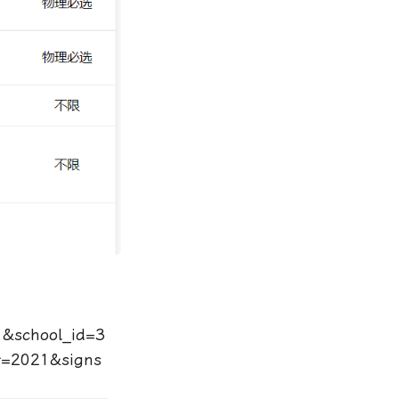
1&school_id=3
ar=2021&signs