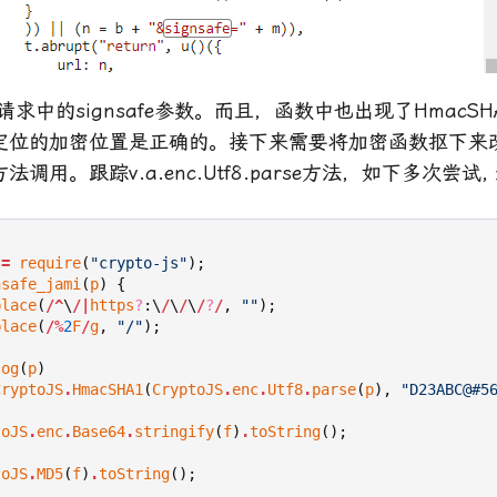
求中的signsafe参数。而且，函数中也出现了HmacSHA
定位的加密位置是正确的。接下来需要将加密函数抠下来
调用。跟踪v.a.enc.Utf8.parse方法，如下多次尝试
=
require
(
"crypto-js"
);
nsafe_jami
(
p
)
{
place
(
/^
\
/|
https
?
:
\
/
\
/
\
/
?
/
,
""
);
place
(
/%
2
F
/
g
,
"/"
);
log
(
p
)
CryptoJS
.
HmacSHA1
(
CryptoJS
.
enc
.
Utf8
.
parse
(
p
),
"D23ABC@#5
toJS
.
enc
.
Base64
.
stringify
(
f
)
.
toString
();
toJS
.
MD5
(
f
)
.
toString
();
;