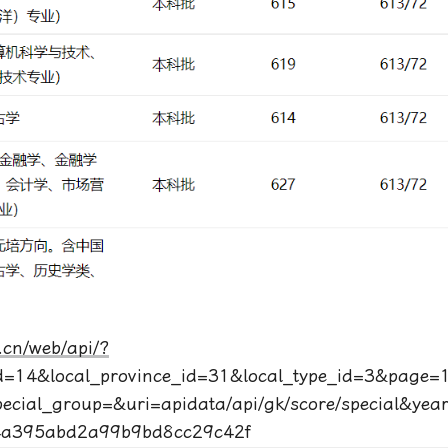
l.cn/web/api/?
d=14&local_province_id=31&local_type_id=3&page=
ecial_group=&uri=apidata/api/gk/score/special&ye
4a395abd2a99b9bd8cc29c42f