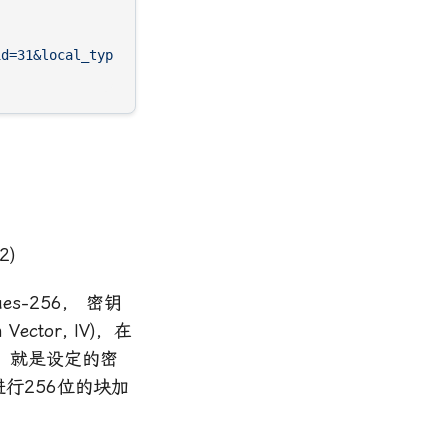
id=31&local_type_id=3&page=1&school_id=31&size=100&speci
2)
es-256， 密钥
ctor, IV)，在
，就是设定的密
行256位的块加