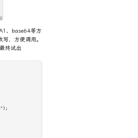
1、base64等方
改写，方便调用。
, 最终试出
6"
);