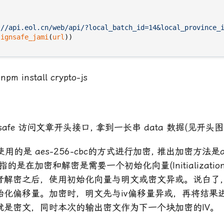
://api.eol.cn/web/api/?local_batch_id=14&local_province_
signsafe_jami
(
url
))
 install crypto-js
nsafe 访问文章开头接口, 拿到一长串 data 数据(见开头图
道使用的是 aes-256-cbc的方式进行加密, 推出加密方法是a
的是在加密和解密是需要一个初始化向量(Initialization Ve
者解密之后，使用初始化向量与明文或密文异或。说白了
化偏移量。加密时，明文先与iv偏移量异或，再将结果进
就是密文，同时本次的输出密文作为下一个块加密的IV。