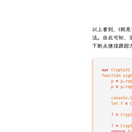
以上看到，t就是请
法。由此可知，
下断点继续跟踪方法
var
CryptoJS
function
sig
p
=
p
.
re
p
=
p
.
re
console
.
let
f
=
f
=
Cryp
f
=
Cryp
return
f