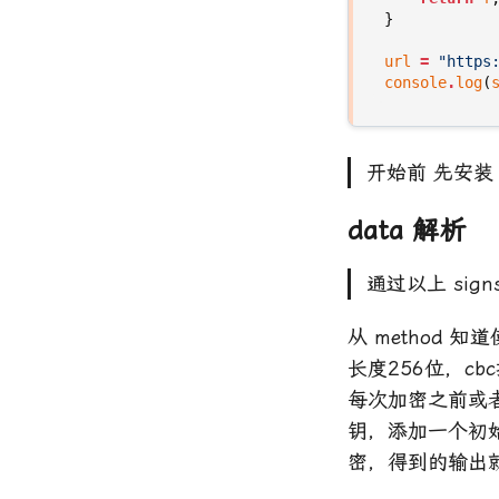
}
url
=
"https
console
.
log
(
开始前 先安装 npm
data 解析
通过以上 sig
从 method 知
长度256位，cbc指
每次加密之前或
钥，添加一个初始
密，得到的输出