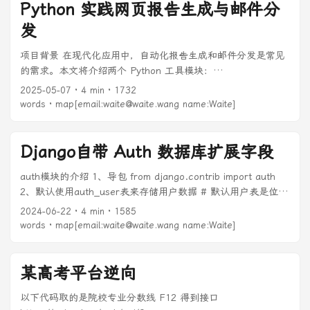
Python 实践网页报告生成与邮件分
发
项目背景 在现代化应用中，自动化报告生成和邮件分发是常见
的需求。本文将介绍两个 Python 工具模块：
long_screenshot.py 和 send_email.py，它们分别负责网页长
2025-05-07
· 4 min · 1732
截图和邮件发送功能，可以协同工作，实现从网页截图到邮件
words · map[email:waite@waite.wang name:Waite]
分发的完整流程。 ...
Django自带 Auth 数据库扩展字段
auth模块的介绍 1、导包 from django.contrib import auth
2、默认使用auth_user表来存储用户数据 # 默认用户表是位置
from django.contrib.auth.models import User mysql> show
2024-06-22
· 4 min · 1585
tables; +----------------------------+ | Tables_in_django_rest01
words · map[email:waite@waite.wang name:Waite]
| +----------------------------+ | auth_group | |
auth_group_permissions | | auth_permission | | auth_user
| | auth_user_groups | | auth_user_user_permissions | |
某高考平台逆向
django_admin_log | | django_content_type | |
以下代码取的是院校专业分数线 F12 得到接口
django_migrations | | django_session | +------------------------